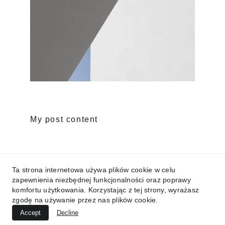
My post content
KONTAKT
Ta strona internetowa używa plików cookie w celu
NOR•VID - Specjaliści w videomarketingu B2B
zapewnienia niezbędnej funkcjonalności oraz poprawy
komfortu użytkowania. Korzystając z tej strony, wyrażasz
norvid.stories@gmail.com
zgodę na używanie przez nas plików cookie.
Accept
Decline
Tel. +48 664906756, +48 790867467